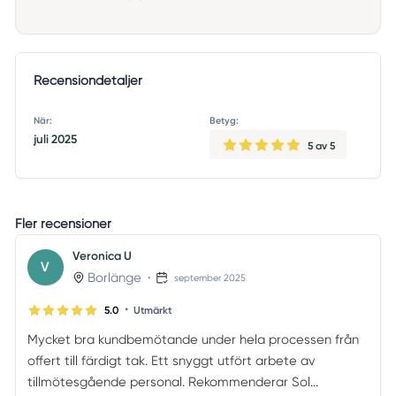
Recensiondetaljer
När:
Betyg:
juli 2025
5
av 5
Fler recensioner
Veronica U
V
Borlänge
•
september 2025
•
5.0
Utmärkt
Mycket bra kundbemötande under hela processen från
offert till färdigt tak. Ett snyggt utfört arbete av
tillmötesgående personal. Rekommenderar Sol...