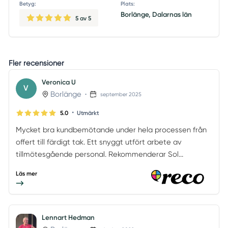
Betyg:
Plats:
Borlänge, Dalarnas län
5
av 5
Fler recensioner
Veronica U
V
Borlänge
•
september 2025
•
5.0
Utmärkt
Mycket bra kundbemötande under hela processen från
offert till färdigt tak. Ett snyggt utfört arbete av
tillmötesgående personal. Rekommenderar Sol...
Läs mer
Lennart Hedman